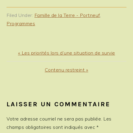
Filed Under:
Famille de la Terre - Portneuf
,
Programmes
Previous
« Les priorités lors d’une situation de survie
Post:
Next
Contenu restreint »
Post:
READER
INTERACTIONS
LAISSER UN COMMENTAIRE
Votre adresse courriel ne sera pas publiée.
Les
champs obligatoires sont indiqués avec
*