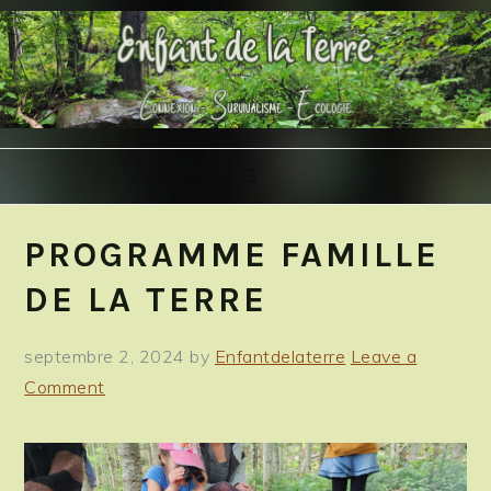
Skip
Skip
Skip
to
to
to
primary
main
primary
navigation
content
sidebar
PROGRAMME FAMILLE
DE LA TERRE
septembre 2, 2024
by
Enfantdelaterre
Leave a
Comment