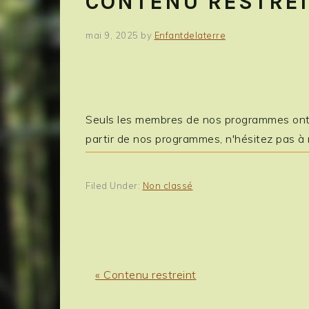
CONTENU RESTRE
mai 9, 2025
by
Enfantdelaterre
Seuls les membres de nos programmes ont a
partir de nos programmes, n'hésitez pas à
Filed Under:
Non classé
Previous
« Contenu restreint
Post: