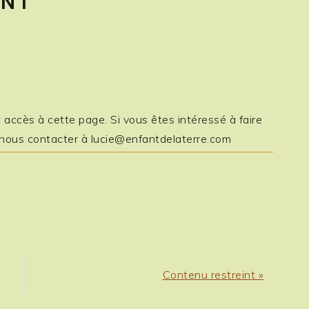
INT
ccès à cette page. Si vous êtes intéressé à faire
 nous contacter à
lucie@enfantdelaterre.com
Next
Contenu restreint »
Post: