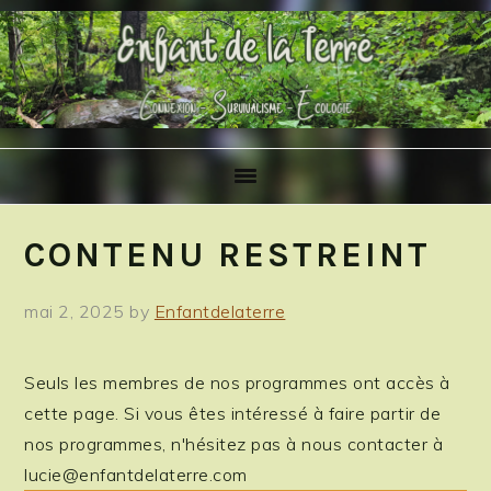
Skip
Skip
Skip
to
to
to
primary
main
primary
navigation
content
sidebar
CONTENU RESTREINT
mai 2, 2025
by
Enfantdelaterre
Seuls les membres de nos programmes ont accès à
cette page. Si vous êtes intéressé à faire partir de
nos programmes, n'hésitez pas à nous contacter à
lucie@enfantdelaterre.com