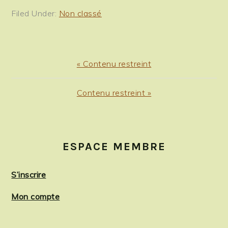
Filed Under:
Non classé
Previous
« Contenu restreint
Post:
Next
Contenu restreint »
Post:
PRIMARY
SIDEBAR
ESPACE MEMBRE
S’inscrire
Mon compte