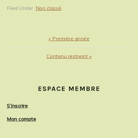
Filed Under:
Non classé
Previous
« Première année
Post:
Next
Contenu restreint »
Post:
PRIMARY
SIDEBAR
ESPACE MEMBRE
S’inscrire
Mon compte