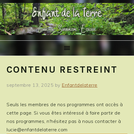
Skip
Skip
Skip
to
to
to
primary
main
primary
navigation
content
sidebar
CONTENU RESTREINT
septembre 13, 2025
by
Enfantdelaterre
Seuls les membres de nos programmes ont accès à
cette page. Si vous êtes intéressé à faire partir de
nos programmes, n'hésitez pas à nous contacter à
lucie@enfantdelaterre.com