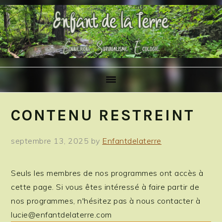
Skip
Skip
Skip
to
to
to
primary
main
primary
navigation
content
sidebar
CONTENU RESTREINT
septembre 13, 2025
by
Enfantdelaterre
Seuls les membres de nos programmes ont accès à
cette page. Si vous êtes intéressé à faire partir de
nos programmes, n'hésitez pas à nous contacter à
lucie@enfantdelaterre.com