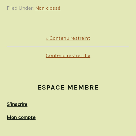
Filed Under:
Non classé
Previous
« Contenu restreint
Post:
Next
Contenu restreint »
Post:
PRIMARY
SIDEBAR
ESPACE MEMBRE
S’inscrire
Mon compte