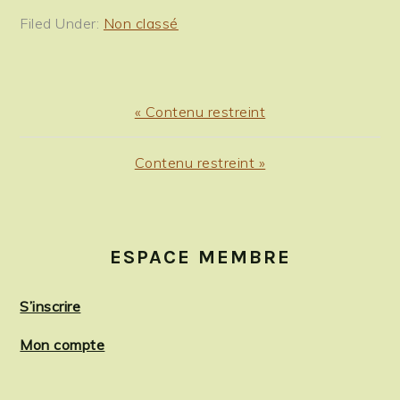
Filed Under:
Non classé
Previous
« Contenu restreint
Post:
Next
Contenu restreint »
Post:
PRIMARY
SIDEBAR
ESPACE MEMBRE
S’inscrire
Mon compte