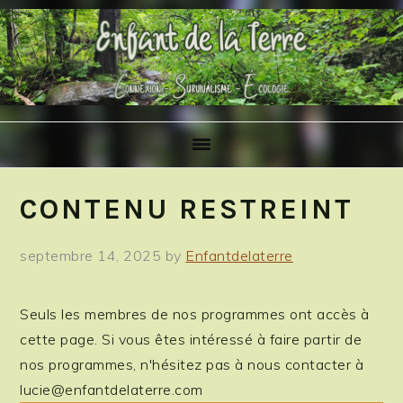
Skip
Skip
Skip
to
to
to
primary
main
primary
navigation
content
sidebar
CONTENU RESTREINT
septembre 14, 2025
by
Enfantdelaterre
Seuls les membres de nos programmes ont accès à
cette page. Si vous êtes intéressé à faire partir de
nos programmes, n'hésitez pas à nous contacter à
lucie@enfantdelaterre.com